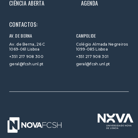
CIÊNCIA ABERTA
AGENDA
CONTACTOS:
AV. DE BERNA
CAMPOLIDE
Av. de Berna, 26 C
Colégio Almada Negreiros
1069-061 Lisboa
1099-085 Lisboa
+351 217 908 300
+351 217 908 301
geral@fcsh.unl.pt
geral@fcsh.unl.pt