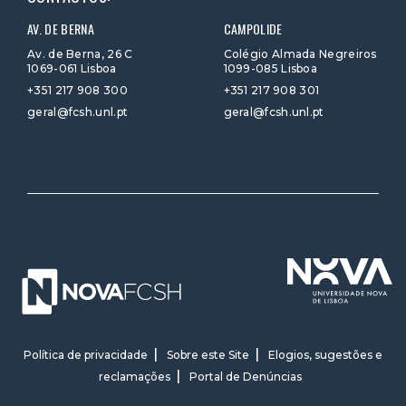
AV. DE BERNA
CAMPOLIDE
Av. de Berna, 26 C
Colégio Almada Negreiros
1069-061 Lisboa
1099-085 Lisboa
+351 217 908 300
+351 217 908 301
geral@fcsh.unl.pt
geral@fcsh.unl.pt
Política de privacidade
Sobre este Site
Elogios, sugestões e
reclamações
Portal de Denúncias