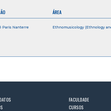
ÇÃO
ÁREA
é Paris Nanterre
Ethnomusicology (Ethnology and
DATOS
FACULDADE
OS
CURSOS