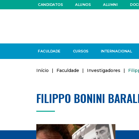
CANDIDATOS
ALUNOS
ALUMNI
DOC
FACULDADE
CURSOS
INTERNACIONAL
Início
|
Faculdade
|
Investigadores
|
Fili
FILIPPO BONINI BARAL