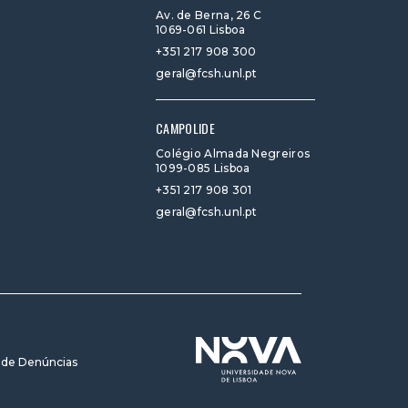
Av. de Berna, 26 C
1069-061 Lisboa
+351 217 908 300
geral@fcsh.unl.pt
CAMPOLIDE
Colégio Almada Negreiros
1099-085 Lisboa
+351 217 908 301
geral@fcsh.unl.pt
 de Denúncias