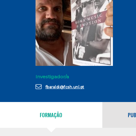
Investigador/a
fbaraldi@fcsh.unl.pt
FORMAÇÃO
PUB