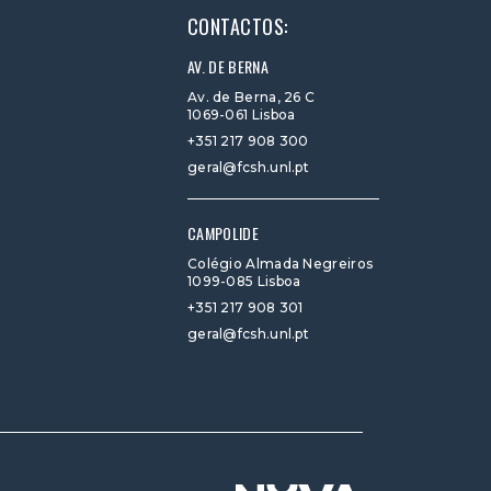
CONTACTOS:
AV. DE BERNA
Av. de Berna, 26 C
1069-061 Lisboa
+351 217 908 300
geral@fcsh.unl.pt
CAMPOLIDE
Colégio Almada Negreiros
1099-085 Lisboa
+351 217 908 301
geral@fcsh.unl.pt