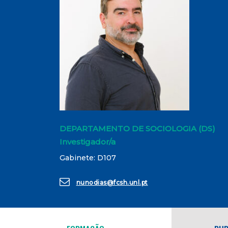
DEPARTAMENTO DE SOCIOLOGIA (DS)
Investigador/a
Gabinete: D107
nunodias@fcsh.unl.pt