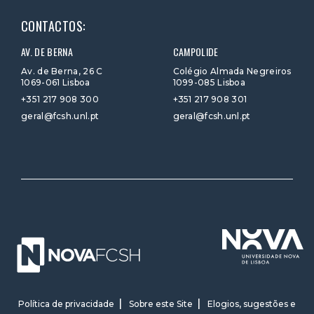
CONTACTOS:
AV. DE BERNA
CAMPOLIDE
Av. de Berna, 26 C
Colégio Almada Negreiros
1069-061 Lisboa
1099-085 Lisboa
+351 217 908 300
+351 217 908 301
geral@fcsh.unl.pt
geral@fcsh.unl.pt
Política de privacidade
Sobre este Site
Elogios, sugestões e