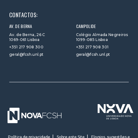
CONTACTOS:
AV. DE BERNA
CAMPOLIDE
Av. de Berna, 26 C
Colégio Almada Negreiros
1069-061 Lisboa
1099-085 Lisboa
+351 217 908 300
+351 217 908 301
geral@fcsh.unl.pt
geral@fcsh.unl.pt
Política de privacidade
Sobre este Site
Elogios, sugestões e