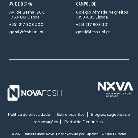
AV. DE BERNA
CAMPOLIDE
Av. de Berna, 26 C
Colégio Almada Negreiros
1069-061 Lisboa
1099-085 Lisboa
+351 217 908 300
+351 217 908 301
geral@fcsh.unl.pt
geral@fcsh.unl.pt
Política de privacidade
Sobre este Site
Elogios, sugestões e
reclamações
Portal de Denúncias
© 2026 Universidade Nova. Desenvolvido por
Dipcode - Grupo Eurotux