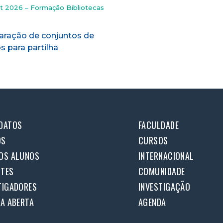
t 2026 – Formação Bibliotecas
8 Set 2026 – Formação Bibli
e
Online
aração de conjuntos de
Introdução à anonimiza
s para partilha
dados de investigação
DATOS
FACULDADE
OS
CURSOS
OS ALUNOS
INTERNACIONAL
TES
COMUNIDADE
TIGADORES
INVESTIGAÇÃO
IA ABERTA
AGENDA