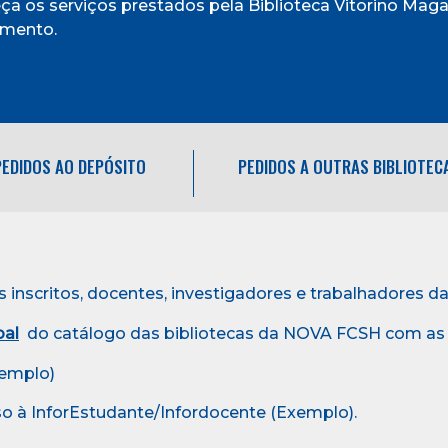
a os serviços prestados pela Biblioteca Vitorino Maga
amento.
PEDIDOS AO DEPÓSITO
PEDIDOS A OUTRAS BIBLIOTEC
s inscritos, docentes, investigadores e trabalhadores 
oal
do catálogo das bibliotecas da NOVA FCSH com as 
emplo)
o à InforEstudante/Infordocente (Exemplo).