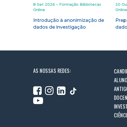
Bibliotecas
8 Set 2026 – Formação Bibliotecas
20 Ou
Online
Onlin
ntos de
Introdução à anonimização de
Prep
dados de investigação
dado
AS NOSSAS REDES:
CANDI
ALUN
ANTIG
DOCEN
INVES
CIÊNC