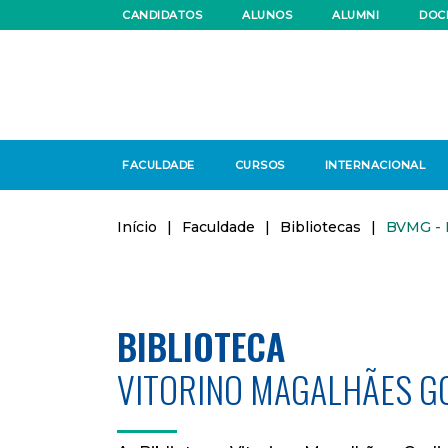
CANDIDATOS
ALUNOS
ALUMNI
DOC
FACULDADE
CURSOS
INTERNACIONAL
Início
|
Faculdade
|
Bibliotecas
|
BVMG - 
BIBLIOTECA
VITORINO MAGALHÃES G