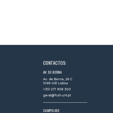
otecas
20 Out 2026 – Formação Bibliotecas
Online
ção de
Preparação de conjuntos de
dados para partilha
CONTACTOS:
AV. DE BERNA
Av. de Berna, 26 C
1069-061 Lisboa
+351 217 908 300
geral@fcsh.unl.pt
CAMPOLIDE