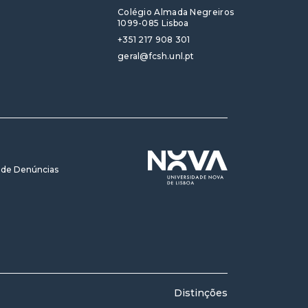
Colégio Almada Negreiros
1099-085 Lisboa
+351 217 908 301
geral@fcsh.unl.pt
 de Denúncias
Distinções