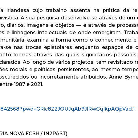
 irlandesa cujo trabalho assenta na prática da r
quivística. A sua pesquisa desenvolve-se através de 
o, diários, imagens e objetos — e através de proce
 e linhagens intelectuais de onde emergiram. Trabal
omunitária, examina a forma como o conhecimento é p
ra-se nas trocas epistolares enquanto espaços de 
to formas através das quais significados pessoais, a
rados. Ao longo de vários projetos, tem revisitado r
s morais e políticas persistentes, ao mesmo tempo q
obscurecidos ou incorretamente atribuídos. Anne Byrn
ntre 1987 e 2021.
98981842568?pwd=GRlc8Z2JOUJqAb9JlRwGqIkpAQpVad.1
CRIA NOVA FCSH / IN2PAST)