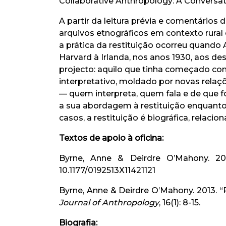
Collaborative Anthropology: A Conversa
A partir da leitura prévia e comentários
arquivos etnográficos em contexto rura
a prática da restituição ocorreu quand
Harvard à Irlanda, nos anos 1930, aos de
projecto: aquilo que tinha começado co
interpretativo, moldado por novas rela
— quem interpreta, quem fala e de que f
a sua abordagem à restituição enquanto
casos, a restituição é biográfica, relaciona
Textos de apoio à oficina:
Byrne, Anne & Deirdre O’Mahony. 20
10.1177/0192513X11421121
Byrne, Anne & Deirdre O’Mahony. 2013. “R
Journal of Anthropology
, 16(1): 8-15.
Biografia: