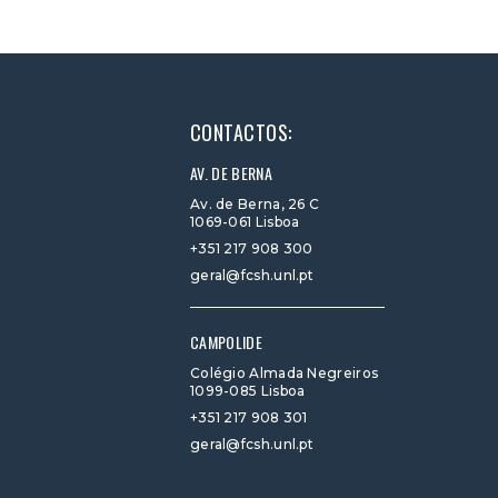
CONTACTOS:
AV. DE BERNA
Av. de Berna, 26 C
1069-061 Lisboa
+351 217 908 300
geral@fcsh.unl.pt
CAMPOLIDE
Colégio Almada Negreiros
1099-085 Lisboa
+351 217 908 301
geral@fcsh.unl.pt