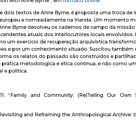
tion with Anne Byrne”, em
formato online
.
 de dois textos de Anne Byrne, é proposta uma troca de 
l europeu e nomeadamente na Irlanda. Um momento marc
o Anne Byrne devolveu os cadernos de campo da missão
scendentes atuais dos interlocutores locais envolvidos. 
mo um exercício de recuperação arquivística transform
ções e por um conhecimento situado. Suscitou também 
orma os relatos do passado são construídos e partilha
 prática metodológica e ética contínua, e não como u
l e política.
11. “Family and Community: (Re)Telling Our Own 
evisiting and Reframing the Anthropological Archive: t