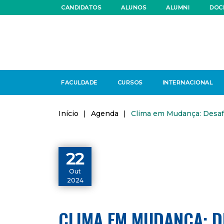
CANDIDATOS
ALUNOS
ALUMNI
DOC
FACULDADE
CURSOS
INTERNACIONAL
Início
|
Agenda
|
Clima em Mudança: Desafi
22
Out
2024
CLIMA EM MUDANÇA: D