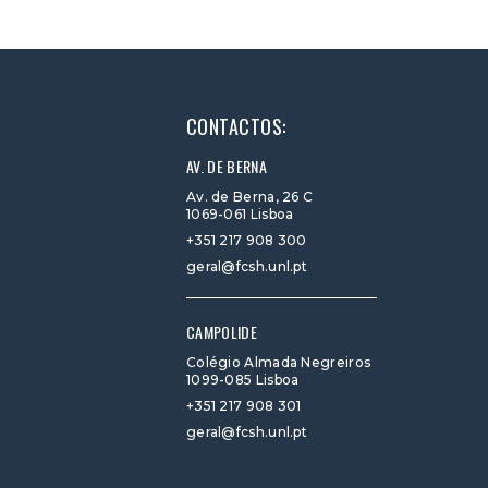
CONTACTOS:
AV. DE BERNA
Av. de Berna, 26 C
1069-061 Lisboa
+351 217 908 300
geral@fcsh.unl.pt
CAMPOLIDE
Colégio Almada Negreiros
1099-085 Lisboa
+351 217 908 301
geral@fcsh.unl.pt