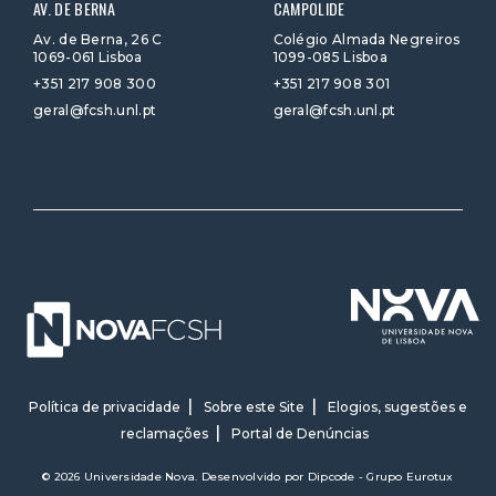
AV. DE BERNA
CAMPOLIDE
Av. de Berna, 26 C
Colégio Almada Negreiros
1069-061 Lisboa
1099-085 Lisboa
+351 217 908 300
+351 217 908 301
geral@fcsh.unl.pt
geral@fcsh.unl.pt
Política de privacidade
Sobre este Site
Elogios, sugestões e
reclamações
Portal de Denúncias
© 2026 Universidade Nova. Desenvolvido por
Dipcode - Grupo Eurotux