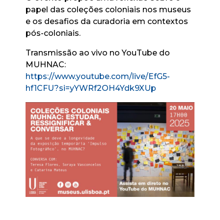
papel das coleções coloniais nos museus
e os desafios da curadoria em contextos
pós-coloniais.
Transmissão ao vivo no YouTube do
MUHNAC:
https://www.youtube.com/live/EfG5-
hf1CFU?si=yYWRf2OH4Ydk9XUp