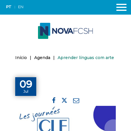
PT
EN
Início
|
Agenda
|
Aprender línguas com arte
09
Jul