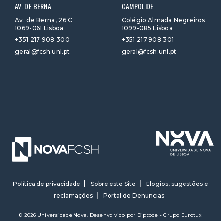
AV. DE BERNA
CAMPOLIDE
Av. de Berna, 26 C
Colégio Almada Negreiros
1069-061 Lisboa
1099-085 Lisboa
+351 217 908 300
+351 217 908 301
geral@fcsh.unl.pt
geral@fcsh.unl.pt
Política de privacidade
Sobre este Site
Elogios, sugestões e
reclamações
Portal de Denúncias
© 2026 Universidade Nova. Desenvolvido por
Dipcode - Grupo Eurotux