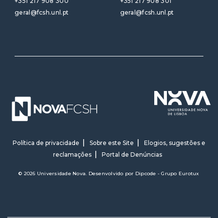
+351 217 908 300
+351 217 908 301
geral@fcsh.unl.pt
geral@fcsh.unl.pt
Política de privacidade
Sobre este Site
Elogios, sugestões e
reclamações
Portal de Denúncias
© 2026 Universidade Nova. Desenvolvido por
Dipcode - Grupo Eurotux