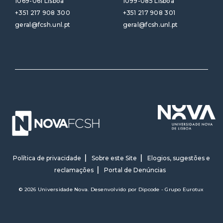
1069-061 Lisboa
1099-085 Lisboa
+351 217 908 300
+351 217 908 301
geral@fcsh.unl.pt
geral@fcsh.unl.pt
Política de privacidade
Sobre este Site
Elogios, sugestões e
reclamações
Portal de Denúncias
© 2026 Universidade Nova. Desenvolvido por
Dipcode - Grupo Eurotux