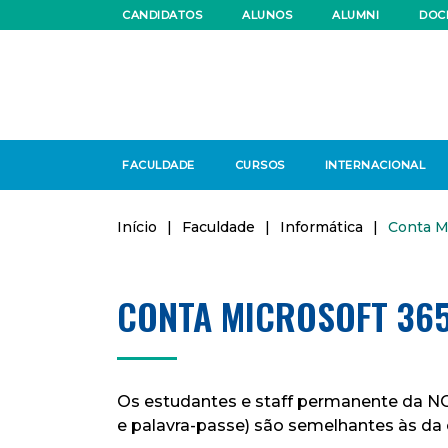
CANDIDATOS
ALUNOS
ALUMNI
DOC
FACULDADE
CURSOS
INTERNACIONAL
Início
|
Faculdade
|
Informática
|
Conta M
CONTA MICROSOFT 36
Os estudantes e staff permanente da NO
e palavra-passe) são semelhantes às da c