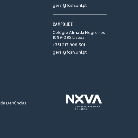
geral@fcsh.unl.pt
CAMPOLIDE
Colégio Almada Negreiros
1099-085 Lisboa
+351 217 908 301
geral@fcsh.unl.pt
 de Denúncias