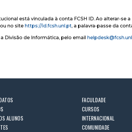
tucional está vinculada à conta FCSH ID. Ao alterar-se 
 ou no site
https://id.fcsh.unl.pt
, a palavra-passe da con
a Divisão de Informática, pelo email
helpdesk@fcsh.unl
DATOS
FACULDADE
OS
CURSOS
OS ALUNOS
INTERNACIONAL
TES
COMUNIDADE