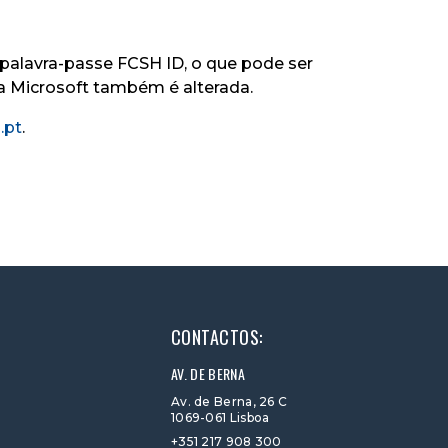
a palavra-passe FCSH ID, o que pode ser
ta Microsoft também é alterada.
.pt
.
CONTACTOS:
AV. DE BERNA
Av. de Berna, 26 C
1069-061 Lisboa
+351 217 908 300