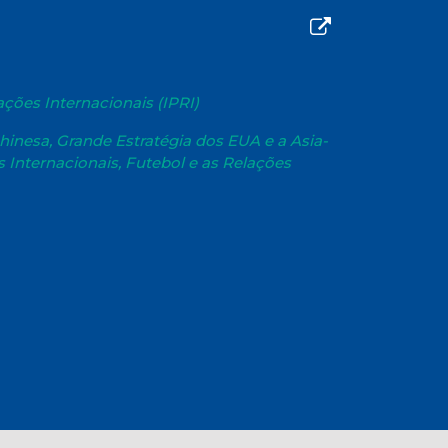
ações Internacionais (IPRI)
chinesa, Grande Estratégia dos EUA e a Asia-
 Internacionais, Futebol e as Relações