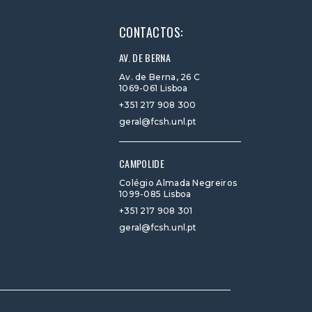
CONTACTOS:
AV. DE BERNA
Av. de Berna, 26 C
1069-061 Lisboa
+351 217 908 300
geral@fcsh.unl.pt
CAMPOLIDE
Colégio Almada Negreiros
1099-085 Lisboa
+351 217 908 301
geral@fcsh.unl.pt