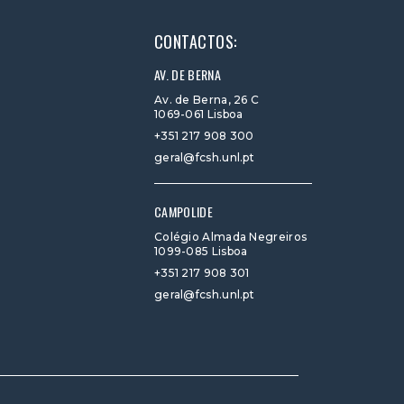
CONTACTOS:
AV. DE BERNA
Av. de Berna, 26 C
1069-061 Lisboa
+351 217 908 300
geral@fcsh.unl.pt
CAMPOLIDE
Colégio Almada Negreiros
1099-085 Lisboa
+351 217 908 301
geral@fcsh.unl.pt