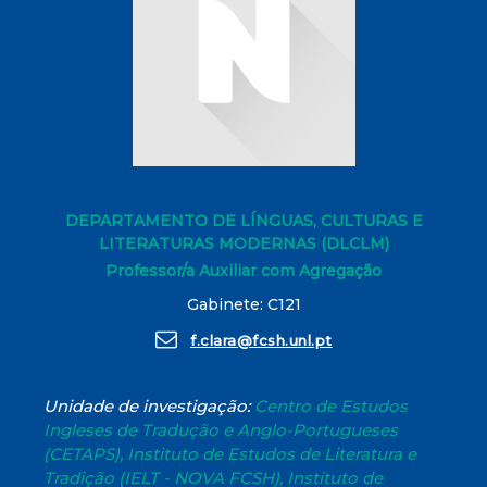
DEPARTAMENTO DE LÍNGUAS, CULTURAS E
LITERATURAS MODERNAS (DLCLM)
Professor/a Auxiliar com Agregação
Gabinete: C121
f.clara@fcsh.unl.pt
Unidade de investigação:
Centro de Estudos
Ingleses de Tradução e Anglo-Portugueses
(CETAPS), Instituto de Estudos de Literatura e
Tradição (IELT - NOVA FCSH), Instituto de