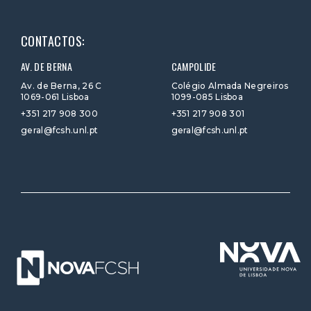
CONTACTOS:
AV. DE BERNA
CAMPOLIDE
Av. de Berna, 26 C
Colégio Almada Negreiros
1069-061 Lisboa
1099-085 Lisboa
+351 217 908 300
+351 217 908 301
geral@fcsh.unl.pt
geral@fcsh.unl.pt