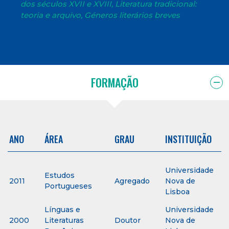
dos séculos XVII e XVIII, Literatura tradicional:
teoria e arquivo, Géneros literários breves
FORMAÇÃO
ANO
ÁREA
GRAU
INSTITUIÇÃO
Universidade
Estudos
2011
Agregado
Nova de
Portugueses
Lisboa
Línguas e
Universidade
2000
Literaturas
Doutor
Nova de