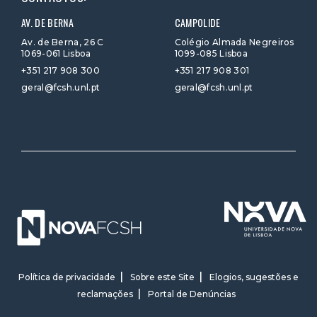
AV. DE BERNA
CAMPOLIDE
Av. de Berna, 26 C
Colégio Almada Negreiros
1069-061 Lisboa
1099-085 Lisboa
+351 217 908 300
+351 217 908 301
geral@fcsh.unl.pt
geral@fcsh.unl.pt
Política de privacidade
Sobre este Site
Elogios, sugestões e
reclamações
Portal de Denúncias