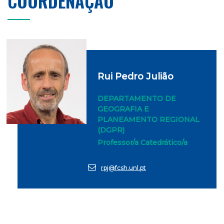
COORDENAÇÃO
Rui Pedro Julião
DEPARTAMENTO DE
GEOGRAFIA E
PLANEAMENTO REGIONAL
(DGPR)
Professor/a Catedrático/a
rpj@fcsh.unl.pt