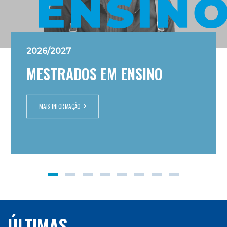
2026/2027
Pós-laboral
MESTRADOS EM ENSINO
NOVA LICENCIATURA
MAIS INFORMAÇÃO
PLANO DE ESTUDOS
ÚLTIMAS