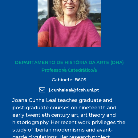
DEPARTAMENTO DE HISTÓRIA DA ARTE (DHA)
Professor/a Catedrático/a
Gabinete: B605
j.cunhaleal@fcsh.unl.pt
Joana Cunha Leal teaches graduate and
post-graduate courses on nineteenth and
early twentieth century art, art theory and
historiography. Her recent work privileges the
study of Iberian modernisms and avant-
garde circulations. Her research project