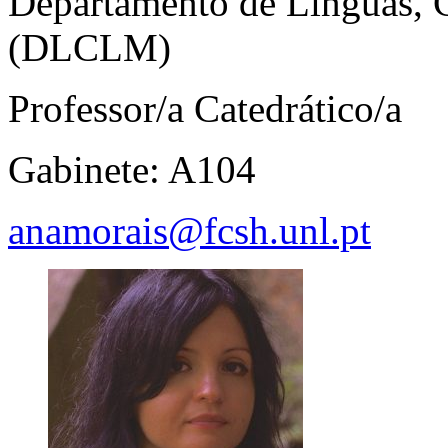
Departamento de Línguas, C
(DLCLM)
Professor/a Catedrático/a
Gabinete: A104
anamorais@fcsh.unl.pt