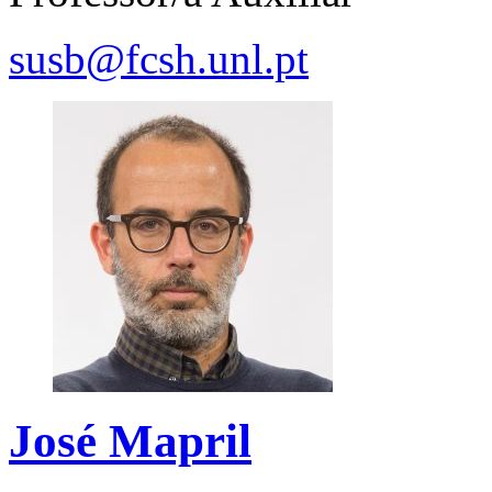
susb@fcsh.unl.pt
José Mapril