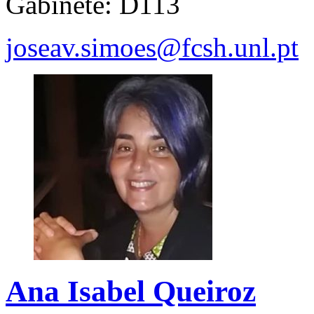
Gabinete: D113
joseav.simoes@fcsh.unl.pt
Ana Isabel Queiroz