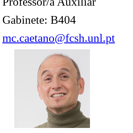
Professor/a Auxiliar
Gabinete: B404
mc.caetano@fcsh.unl.pt