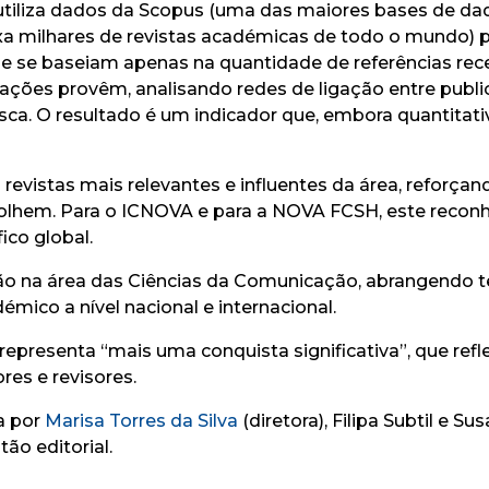
 utiliza dados da Scopus (uma das maiores bases de da
ndexa milhares de revistas académicas de todo o mundo) p
que se baseiam apenas na quantidade de referências re
itações provêm, analisando redes de ligação entre pub
. O resultado é um indicador que, embora quantitativo, 
 revistas mais relevantes e influentes da área, reforçand
colhem. Para o ICNOVA e para a NOVA FCSH, este reconh
ico global.
ão na área das Ciências da Comunicação, abrangendo t
ico a nível nacional e internacional.
o representa “mais uma conquista significativa”, que ref
res e revisores.
a por
Marisa Torres da Silva
(diretora), Filipa Subtil e S
ão editorial.