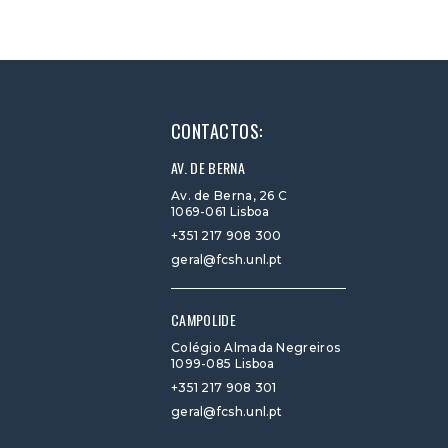
CONTACTOS:
AV. DE BERNA
Av. de Berna, 26 C
1069-061 Lisboa
+351 217 908 300
geral@fcsh.unl.pt
CAMPOLIDE
Colégio Almada Negreiros
1099-085 Lisboa
+351 217 908 301
geral@fcsh.unl.pt