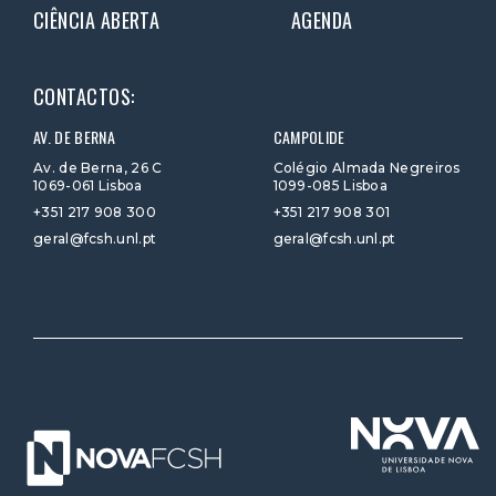
CIÊNCIA ABERTA
AGENDA
CONTACTOS:
AV. DE BERNA
CAMPOLIDE
Av. de Berna, 26 C
Colégio Almada Negreiros
1069-061 Lisboa
1099-085 Lisboa
+351 217 908 300
+351 217 908 301
geral@fcsh.unl.pt
geral@fcsh.unl.pt