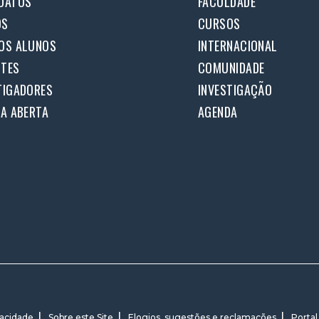
DATOS
FACULDADE
OS
CURSOS
OS ALUNOS
INTERNACIONAL
TES
COMUNIDADE
TIGADORES
INVESTIGAÇÃO
IA ABERTA
AGENDA
vacidade
Sobre este Site
Elogios, sugestões e reclamações
Portal