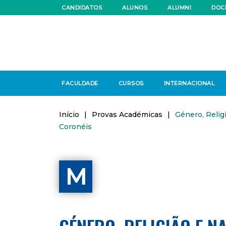
CANDIDATOS
ALUNOS
ALUMNI
DOC
FACULDADE
CURSOS
INTERNACIONAL
Início
|
Provas Académicas
|
Género, Relig
Coronéis
M