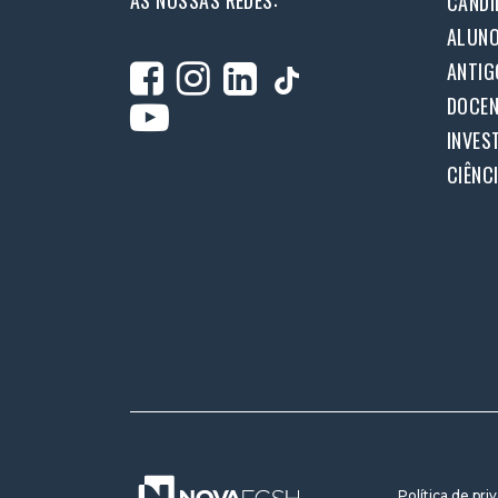
AS NOSSAS REDES:
CANDI
ALUN
ANTIG
DOCEN
INVES
CIÊNC
Política de pri