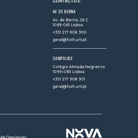
CONTACTOS:
AV. DE BERNA
Av. de Berna, 26 C
1069-061 Lisboa
+351 217 908 300
geral@fcsh.unl.pt
CAMPOLIDE
Colégio Almada Negreiros
1099-085 Lisboa
+351 217 908 301
geral@fcsh.unl.pt
 de Denúncias