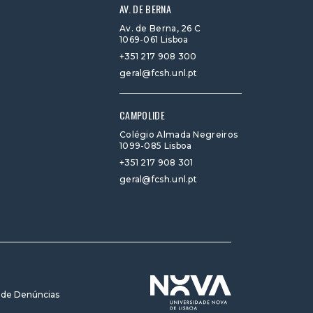
AV. DE BERNA
Av. de Berna, 26 C
1069-061 Lisboa
+351 217 908 300
geral@fcsh.unl.pt
CAMPOLIDE
Colégio Almada Negreiros
1099-085 Lisboa
+351 217 908 301
geral@fcsh.unl.pt
 de Denúncias