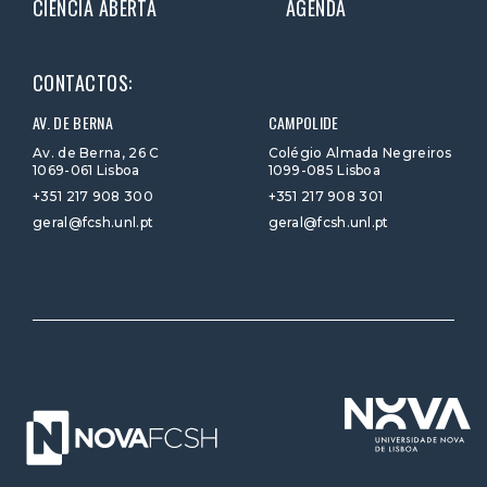
CIÊNCIA ABERTA
AGENDA
CONTACTOS:
AV. DE BERNA
CAMPOLIDE
Av. de Berna, 26 C
Colégio Almada Negreiros
1069-061 Lisboa
1099-085 Lisboa
+351 217 908 300
+351 217 908 301
geral@fcsh.unl.pt
geral@fcsh.unl.pt