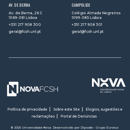
AV. DE BERNA
CAMPOLIDE
Av. de Berna, 26 C
Colégio Almada Negreiros
1069-061 Lisboa
1099-085 Lisboa
+351 217 908 300
+351 217 908 301
geral@fcsh.unl.pt
geral@fcsh.unl.pt
Política de privacidade
Sobre este Site
Elogios, sugestões e
reclamações
Portal de Denúncias
© 2026 Universidade Nova. Desenvolvido por
Dipcode - Grupo Eurotux