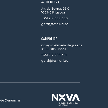
AV. DE BERNA
Av. de Berna, 26 C
1069-061 Lisboa
+351 217 908 300
geral@fcsh.unl.pt
CAMPOLIDE
Colégio Almada Negreiros
1099-085 Lisboa
+351 217 908 301
geral@fcsh.unl.pt
 de Denúncias