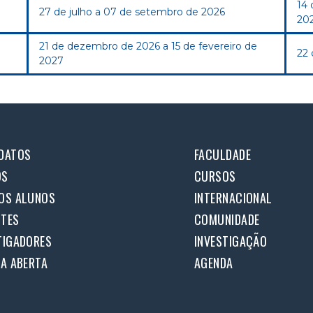
14
27 de julho a 07 de setembro de 2026
20
21 de dezembro de 2026 a 15 de fevereiro de
22 
2027
DATOS
FACULDADE
OS
CURSOS
OS ALUNOS
INTERNACIONAL
TES
COMUNIDADE
TIGADORES
INVESTIGAÇÃO
IA ABERTA
AGENDA