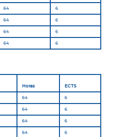
64
6
64
6
64
6
64
6
Horas
ECTS
64
6
64
6
64
6
64
6