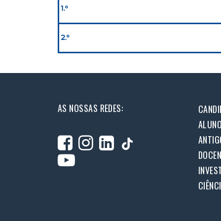
1.º
2.º
AS NOSSAS REDES:
CANDI
ALUN
ANTIG
DOCEN
INVES
CIÊNC