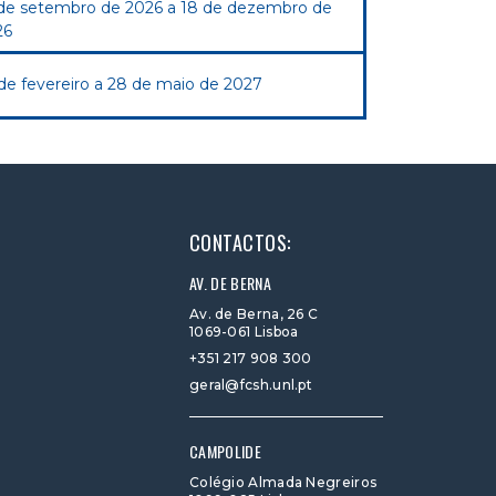
 de setembro de 2026 a 18 de dezembro de
26
de fevereiro a 28 de maio de 2027
CONTACTOS:
AV. DE BERNA
Av. de Berna, 26 C
1069-061 Lisboa
+351 217 908 300
geral@fcsh.unl.pt
CAMPOLIDE
Colégio Almada Negreiros