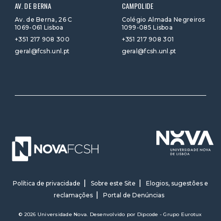
AV. DE BERNA
CAMPOLIDE
Av. de Berna, 26 C
Colégio Almada Negreiros
1069-061 Lisboa
1099-085 Lisboa
+351 217 908 300
+351 217 908 301
geral@fcsh.unl.pt
geral@fcsh.unl.pt
Política de privacidade
Sobre este Site
Elogios, sugestões e
reclamações
Portal de Denúncias
© 2026 Universidade Nova. Desenvolvido por
Dipcode - Grupo Eurotux