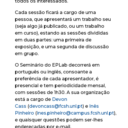
todos os interessados.
Cada sessão ficará a cargo de uma
pessoa, que apresentará um trabalho seu
(seja algo já publicado, ou um trabalho
em curso), estando as sessões divididas
em duas partes: uma primeira de
exposição, e uma segunda de discussão
em grupo.
O Seminário do EPLab decorrerá em
português ou inglês, consoante a
preferência de cada apresentador, é
presencial e tem periodicidade mensal,
com sessões de 1h30. A sua organização
está a cargo de
Devon
Cass
(
devoncass@fcsh.unl.pt
) e
Inês
Pinheiro
(
ines.pinheiro@campus.fcsh.unl.pt
),
e quaisquer questões podem ser-lhes
endereçadas por e-mail.