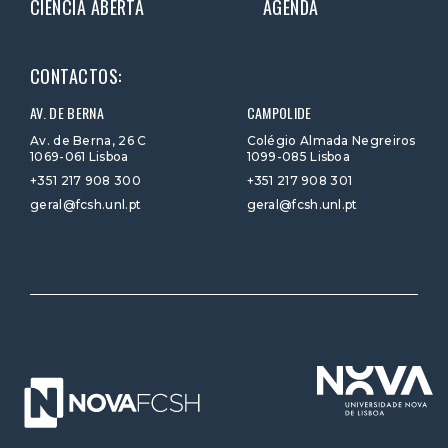
CIÊNCIA ABERTA
AGENDA
CONTACTOS:
AV. DE BERNA
CAMPOLIDE
Av. de Berna, 26 C
Colégio Almada Negreiros
1069-061 Lisboa
1099-085 Lisboa
+351 217 908 300
+351 217 908 301
geral@fcsh.unl.pt
geral@fcsh.unl.pt