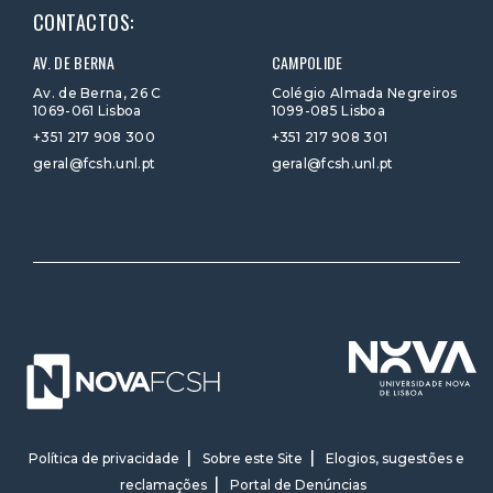
CONTACTOS:
AV. DE BERNA
CAMPOLIDE
Av. de Berna, 26 C
Colégio Almada Negreiros
1069-061 Lisboa
1099-085 Lisboa
+351 217 908 300
+351 217 908 301
geral@fcsh.unl.pt
geral@fcsh.unl.pt
Política de privacidade
Sobre este Site
Elogios, sugestões e
reclamações
Portal de Denúncias