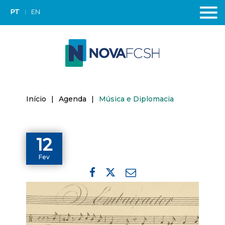
PT
EN
Início
|
Agenda
|
Música e Diplomacia
12
Fev