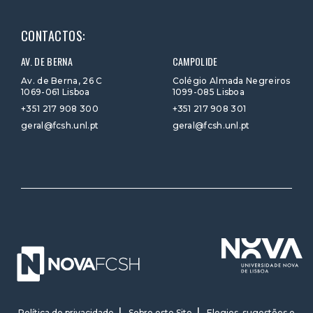
CONTACTOS:
AV. DE BERNA
CAMPOLIDE
Av. de Berna, 26 C
Colégio Almada Negreiros
1069-061 Lisboa
1099-085 Lisboa
+351 217 908 300
+351 217 908 301
geral@fcsh.unl.pt
geral@fcsh.unl.pt
Política de privacidade
Sobre este Site
Elogios, sugestões e