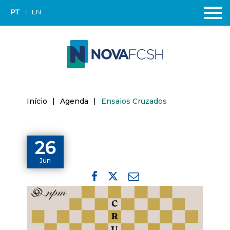
PT
EN
Início
|
Agenda
|
Ensaios Cruzados
26
Jun