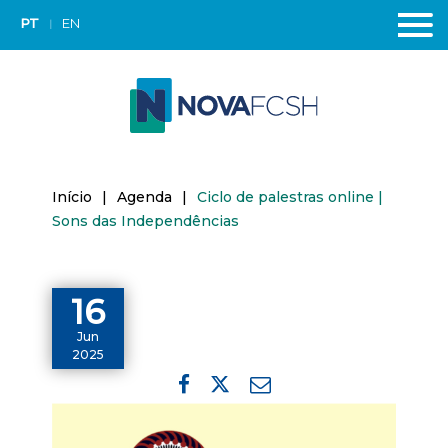
PT
EN
Início
|
Agenda
|
Ciclo de palestras online |
Sons das Independências
16
Jun
2025