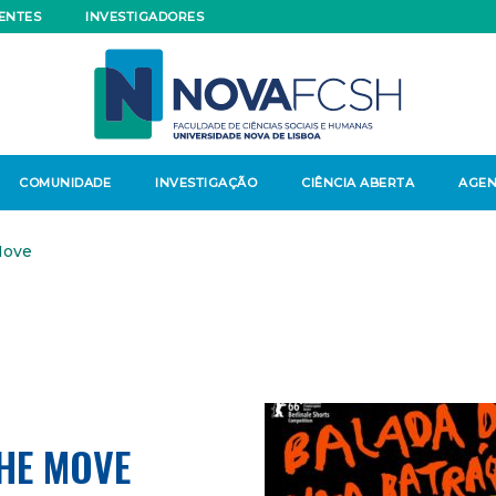
ENTES
INVESTIGADORES
COMUNIDADE
INVESTIGAÇÃO
CIÊNCIA ABERTA
AGE
Move
THE MOVE