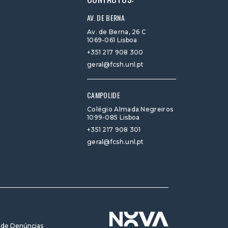
AV. DE BERNA
Av. de Berna, 26 C
1069-061 Lisboa
+351 217 908 300
geral@fcsh.unl.pt
CAMPOLIDE
Colégio Almada Negreiros
1099-085 Lisboa
+351 217 908 301
geral@fcsh.unl.pt
 de Denúncias