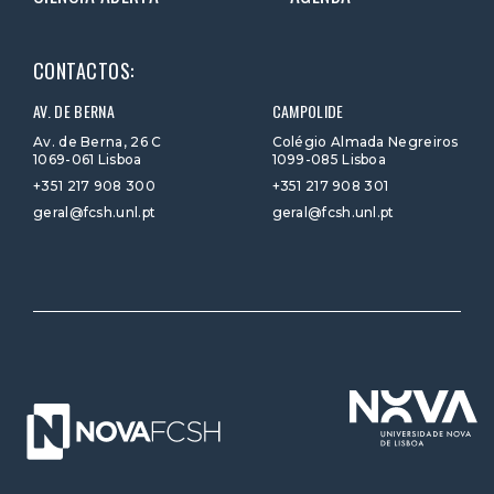
CONTACTOS:
AV. DE BERNA
CAMPOLIDE
Av. de Berna, 26 C
Colégio Almada Negreiros
1069-061 Lisboa
1099-085 Lisboa
+351 217 908 300
+351 217 908 301
geral@fcsh.unl.pt
geral@fcsh.unl.pt