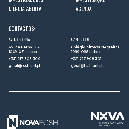
CIÊNCIA ABERTA
AGENDA
CONTACTOS:
AV. DE BERNA
CAMPOLIDE
Av. de Berna, 26 C
Colégio Almada Negreiros
1069-061 Lisboa
1099-085 Lisboa
+351 217 908 300
+351 217 908 301
geral@fcsh.unl.pt
geral@fcsh.unl.pt