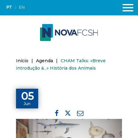
PT
EN
Início
|
Agenda
|
CHAM Talks: «Breve
introdução à...» História dos Animais
05
Jun