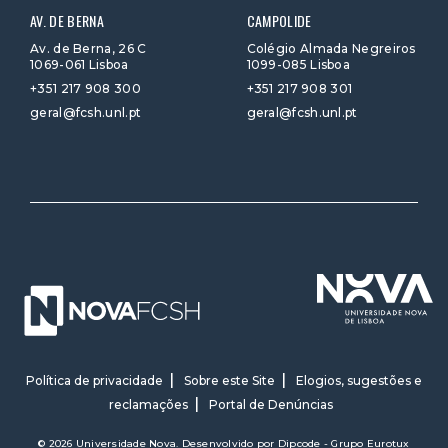
AV. DE BERNA
CAMPOLIDE
Av. de Berna, 26 C
Colégio Almada Negreiros
1069-061 Lisboa
1099-085 Lisboa
+351 217 908 300
+351 217 908 301
geral@fcsh.unl.pt
geral@fcsh.unl.pt
Política de privacidade
Sobre este Site
Elogios, sugestões e
reclamações
Portal de Denúncias
© 2026 Universidade Nova. Desenvolvido por
Dipcode - Grupo Eurotux