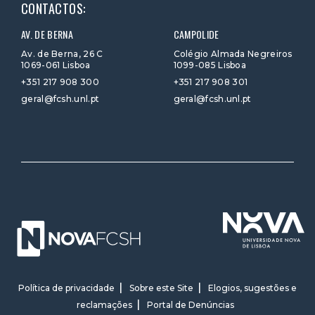
CONTACTOS:
AV. DE BERNA
CAMPOLIDE
Av. de Berna, 26 C
Colégio Almada Negreiros
1069-061 Lisboa
1099-085 Lisboa
+351 217 908 300
+351 217 908 301
geral@fcsh.unl.pt
geral@fcsh.unl.pt
Política de privacidade
Sobre este Site
Elogios, sugestões e
reclamações
Portal de Denúncias