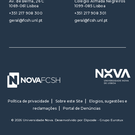
Av. de Berna, 26 C
Colégio Almada Negreiros
1069-061 Lisboa
1099-085 Lisboa
+351 217 908 300
+351 217 908 301
geral@fcsh.unl.pt
geral@fcsh.unl.pt
Política de privacidade
Sobre este Site
Elogios, sugestões e
reclamações
Portal de Denúncias
© 2026 Universidade Nova. Desenvolvido por
Dipcode - Grupo Eurotux