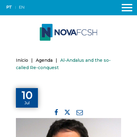
PT
EN
Início
|
Agenda
|
Al-Andalus and the so-
called Re-conquest
10
Jul