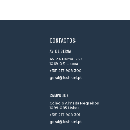
CONTACTOS:
AV. DE BERNA
Av. de Berna, 26 C
1069-061 Lisboa
+351 217 908 300
geral@fcsh.unl.pt
CAMPOLIDE
Colégio Almada Negreiros
1099-085 Lisboa
+351 217 908 301
geral@fcsh.unl.pt