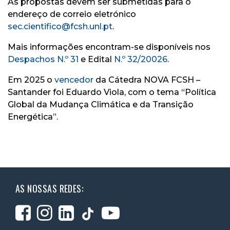
As propostas devem ser submetidas para o
endereço de correio eletrónico
sec.cientifico@fcsh.unl.pt
.
Mais informações encontram-se disponíveis nos
Despachos N.º 31
e Edital
N.º 32/20026
.
Em 2025 o
vencedor
da Cátedra NOVA FCSH –
Santander foi Eduardo Viola, com o tema “Política
Global da Mudança Climática e da Transição
Energética”.
AS NOSSAS REDES: