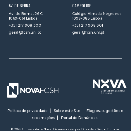
AV. DE BERNA
CAMPOLIDE
Av. de Berna, 26 C
Colégio Almada Negreiros
1069-061 Lisboa
1099-085 Lisboa
+351 217 908 300
+351 217 908 301
geral@fcsh.unl.pt
geral@fcsh.unl.pt
Política de privacidade
Sobre este Site
Elogios, sugestões e
reclamações
Portal de Denúncias
© 2026 Universidade Nova. Desenvolvido por
Dipcode - Grupo Eurotux