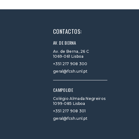
CONTACTOS:
AV. DE BERNA
Av. de Berna, 26 C
1069-061 Lisboa
+351 217 908 300
geral@fcsh.unl.pt
CAMPOLIDE
Colégio Almada Negreiros
1099-085 Lisboa
+351 217 908 301
geral@fcsh.unl.pt