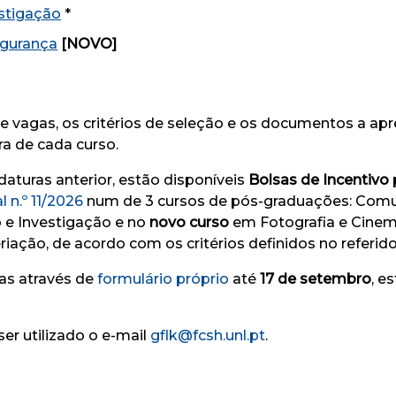
estigação
*
egurança
[NOVO]
 vagas, os critérios de seleção e os documentos a apr
ra de cada curso.
daturas anterior, estão disponíveis
Bolsas de Incentivo
l n.º 11/2026
num de 3 cursos de pós-graduações: Comun
o e Investigação e no
novo curso
em Fotografia e Cinem
riação, de acordo com os critérios definidos no referid
as através de
formulário próprio
até
17 de setembro
, e
ser utilizado o e-mail
gflk@fcsh.unl.pt
.